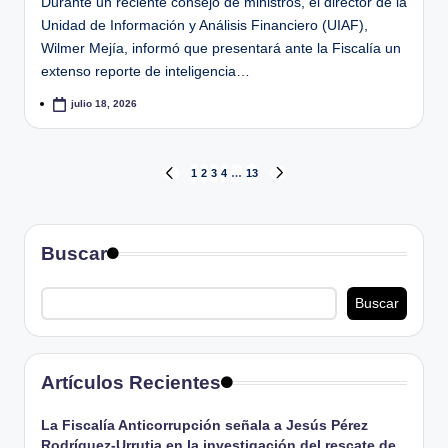
Durante un reciente consejo de ministros, el director de la
Unidad de Información y Análisis Financiero (UIAF),
Wilmer Mejía, informó que presentará ante la Fiscalía un
extenso reporte de inteligencia…
julio 18, 2026
Paginación
1
2
3
4
…
13
PÁGINA
SIGUIENTE
ANTERIOR
PÁGINA
de
Buscar
entradas
Buscar
Artículos Recientes
La Fiscalía Anticorrupción señala a Jesús Pérez
Rodríguez-Urrutia en la investigación del rescate de