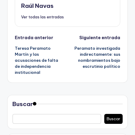
Raúl Navas
Ver todas las entradas
Navegación
Entrada anterior
Siguiente entrada
Teresa Peramato
Peramato investigada
de
Martín y las
indirectamente: sus
acusaciones de falta
nombramientos bajo
entradas
de independencia
escrutinio político
institucional
Buscar
Buscar