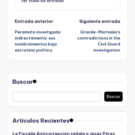
Ver todas las entradas
Navegación
Entrada anterior
Siguiente entrada
Peramato investigada
Grande-Marlaska’s
de
indirectamente: sus
contradictions in the
nombramientos bajo
Civil Guard
entradas
escrutinio político
investigation
Buscar
Buscar
Artículos Recientes
La Fiscalía Anticorrupción señala a Jesús Pérez