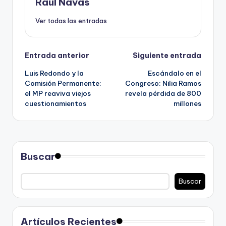
Raúl Navas
Ver todas las entradas
Navegación
Entrada anterior
Siguiente entrada
Luis Redondo y la
Escándalo en el
de
Comisión Permanente:
Congreso: Nilia Ramos
el MP reaviva viejos
revela pérdida de 800
entradas
cuestionamientos
millones
Buscar
Buscar
Artículos Recientes