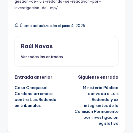
gestion-de-luis-redondo-se-reactivan-por-
investigacion-del-mp/
Última actualización el junio 4, 2026
Raúl Navas
Ver todas las entradas
Navegación
Entrada anterior
Siguiente entrada
Caso Chequesol:
Ministerio Público
de
Cardona arremete
convoca a Luis
contra Luis Redondo
Redondo y ex
entradas
en tribunales
integrantes de la
Comisión Permanente
por investigación
legislativa