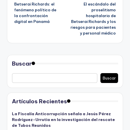
Betserai Richards: el
El escándalo del
de
fenómeno político de
proselitismo
la confrontación
hospitalario de
entradas
digital en Panamá
Betserai Richards y los
riesgos para pacientes
y personal médico
Buscar
Buscar
Artículos Recientes
La Fiscalía Anticorrupción señala a Jesús Pérez
Rodríguez-Urrutia en la investigación del rescate
de Tubos Reunidos