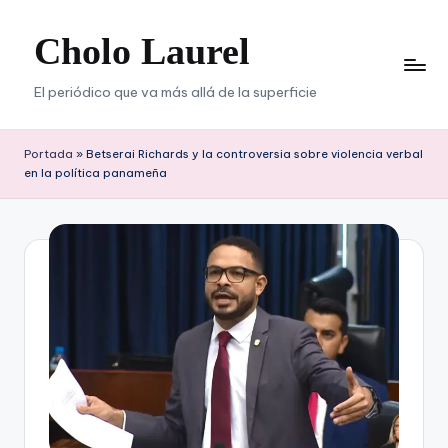
Cholo Laurel
Saltar
al
contenido
El periódico que va más allá de la superficie
Portada
»
Betserai Richards y la controversia sobre violencia verbal
en la política panameña