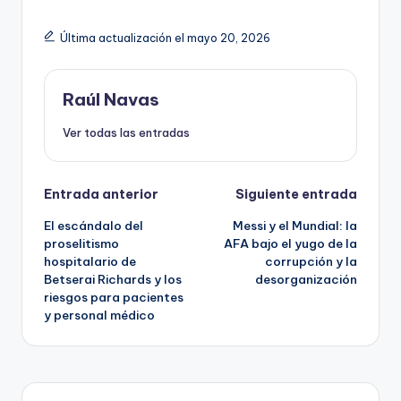
Última actualización el mayo 20, 2026
Raúl Navas
Ver todas las entradas
Navegación
Entrada anterior
Siguiente entrada
El escándalo del
Messi y el Mundial: la
de
proselitismo
AFA bajo el yugo de la
hospitalario de
corrupción y la
entradas
Betserai Richards y los
desorganización
riesgos para pacientes
y personal médico