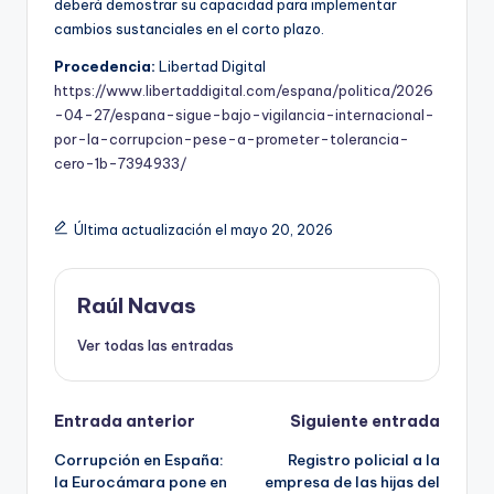
deberá demostrar su capacidad para implementar
cambios sustanciales en el corto plazo.
Procedencia:
Libertad Digital
https://www.libertaddigital.com/espana/politica/2026
-04-27/espana-sigue-bajo-vigilancia-internacional-
por-la-corrupcion-pese-a-prometer-tolerancia-
cero-1b-7394933/
Última actualización el mayo 20, 2026
Raúl Navas
Ver todas las entradas
Navegación
Entrada anterior
Siguiente entrada
Corrupción en España:
Registro policial a la
de
la Eurocámara pone en
empresa de las hijas del