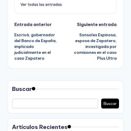
Ver todas las entradas
Navegación
Entrada anterior
Siguiente entrada
Escrivá, gobernador
Sonsoles Espinosa,
de
del Banco de España,
esposa de Zapatero,
implicado
investigada por
entradas
judicialmente en el
comisiones en el caso
caso Zapatero
Plus Ultra
Buscar
Buscar
Artículos Recientes