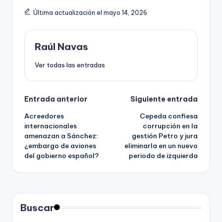
Última actualización el mayo 14, 2026
Raúl Navas
Ver todas las entradas
Navegación
Entrada anterior
Siguiente entrada
Acreedores
Cepeda confiesa
de
internacionales
corrupción en la
amenazan a Sánchez:
gestión Petro y jura
entradas
¿embargo de aviones
eliminarla en un nuevo
del gobierno español?
periodo de izquierda
Buscar