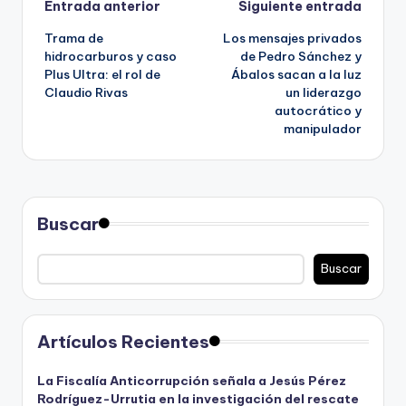
Navegación
Entrada anterior
Siguiente entrada
Trama de
Los mensajes privados
de
hidrocarburos y caso
de Pedro Sánchez y
Plus Ultra: el rol de
Ábalos sacan a la luz
entradas
Claudio Rivas
un liderazgo
autocrático y
manipulador
Buscar
Buscar
Artículos Recientes
La Fiscalía Anticorrupción señala a Jesús Pérez
Rodríguez-Urrutia en la investigación del rescate