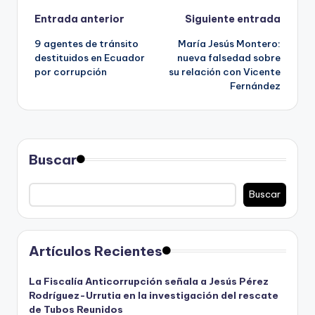
Navegación
Entrada anterior
Siguiente entrada
9 agentes de tránsito
María Jesús Montero:
de
destituidos en Ecuador
nueva falsedad sobre
por corrupción
su relación con Vicente
entradas
Fernández
Buscar
Buscar
Artículos Recientes
La Fiscalía Anticorrupción señala a Jesús Pérez
Rodríguez-Urrutia en la investigación del rescate
de Tubos Reunidos